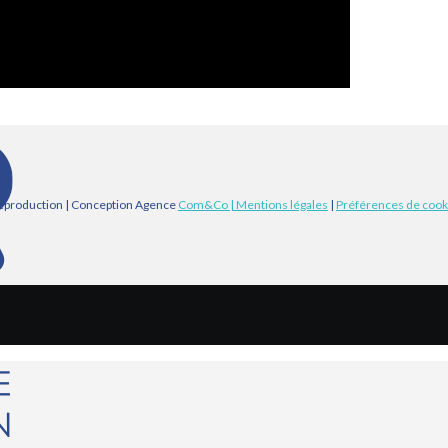
eproduction | Conception Agence
Com&Co
| Mentions légales
|
Préférences de cook