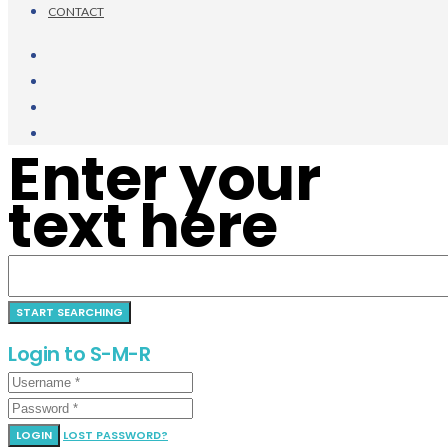
CONTACT
Enter your
text here
Login to S-M-R
LOGIN
LOST PASSWORD?