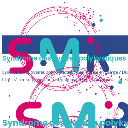
Syndrome des ovaires polykystiques : 
Syndrome des ovaires polykystiques : quelle prise en charge ? Du
https://s-m-r.org/wp-content/plugins/ultimate-member/assets/i
LA S-M-R
Syndrome des ovaires polykyst