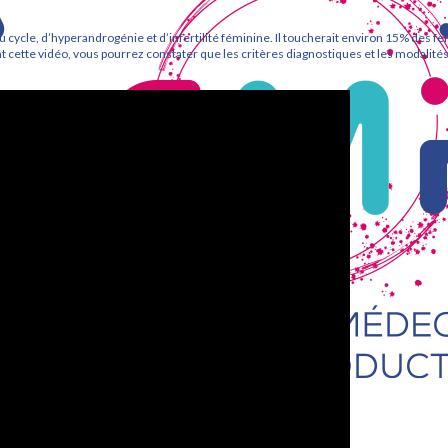
u cycle, d’hyperandrogénie et d’infertilité féminine. Il toucherait environ 15% des
 cette vidéo, vous pourrez constater que les critères diagnostiques et les modalités