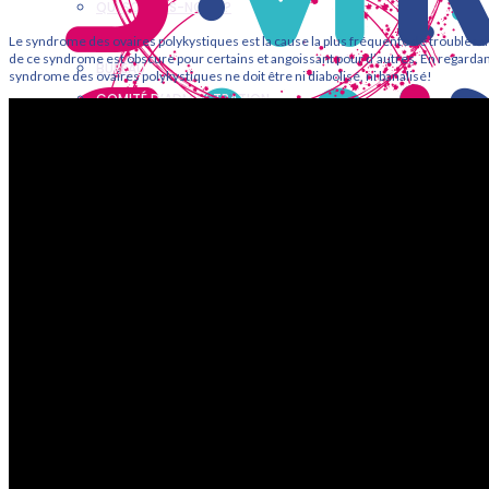
QUI SOMMES-NOUS ?
STATUTS
Le syndrome des ovaires polykystiques est la cause la plus fréquente de troubles d
de ce syndrome est obscure pour certains et angoissant pour d’autres. En regardant
BUREAU
syndrome des ovaires polykystiques ne doit être ni diabolisé, ni banalisé!
COMITÉ D’ADMINSTRATION
COMPTES RENDUS
ANNONCES
ACTUALITÉS
RESSOURCES
REVUE MÉDECINE DE LA REPRODUCTION
INFO FERTILITÉ
ÉVÉNEMENTS & FORMATIONS
ÉVÉNEMENTS PASSÉS
FORMATIONS