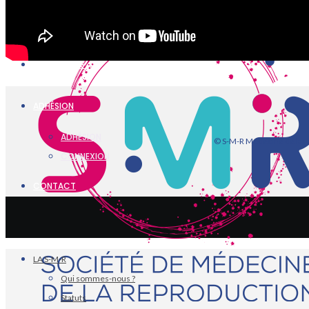
VIDÉOTHÈQUE
PARTENAIRES
ADHÉSION
ADHÉSION
© S-M-R Médecine de la r
CONNEXION
CONTACT
LA S-M-R
Qui sommes-nous ?
Statuts