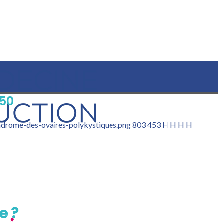
:50
ndrome-des-ovaires-polykystiques.png
803
453
H H
H H
e ?