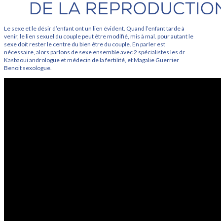
Le sexe et le désir d’enfant ont un lien évident. Quand l’enfant tarde à
venir, le lien sexuel du couple peut être modifié, mis à mal. pour autant le
sexe doit rester le centre du bien être du couple. En parler est
nécessaire, alors parlons de sexe ensemble avec 2 spécialistes les dr
Kasbaoui andrologue et médecin de la fertilité, et Magalie Guerrier
Benoit sexologue.