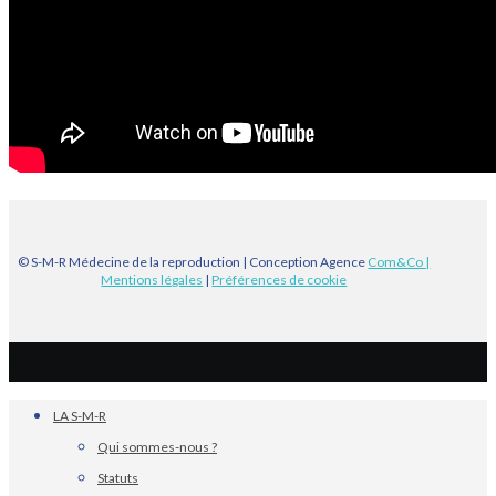
© S-M-R Médecine de la reproduction | Conception Agence
Com&Co
|
Mentions légales
|
Préférences de cookie
LA S-M-R
Qui sommes-nous ?
Statuts