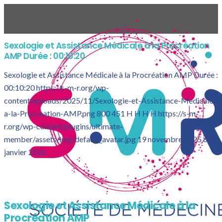
Sexologie et Assistance Médicale à la Procréation
AMP Durée : 00:10:20
Sexologie et Assistance Médicale à la Procréation AMP Durée :
00:10:20
https://s-m-r.org/wp-
content/uploads/2025/11/Sexologie-et-Assistance-Medicale-
a-la-Procreation-AMP.png
800
451
H H
H H
https://s-m-
r.org/wp-content/plugins/ultimate-
member/assets/img/default_avatar.jpg
19 novembre 2025
6
janvier 2026
Sexologie et Assistance Médicale à la
Procréation AMP