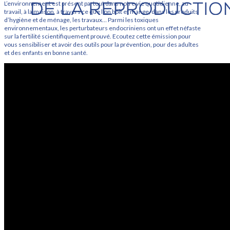
L’environnement est présent partout dans notre vie quotidienne, au
travail, à la maison, à travers ce que l’on boit et mange, dans les produits
d’hygiène et de ménage, les travaux… Parmi les toxiques
environnementaux, les perturbateurs endocriniens ont un effet néfaste
sur la fertilité scientifiquement prouvé. Ecoutez cette émission pour
vous sensibiliser et avoir des outils pour la prévention, pour des adultes
et des enfants en bonne santé.