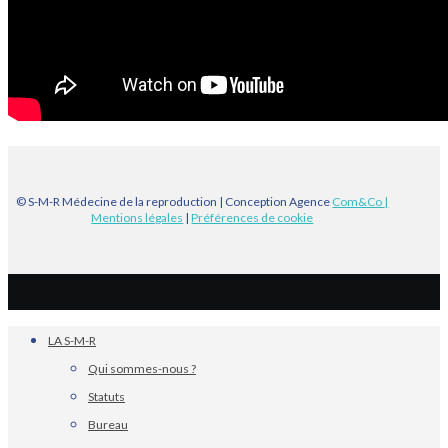
© S-M-R Médecine de la reproduction | Conception Agence
Com&Co
|
Mentions légales
|
Préférences de cookie
LA S-M-R
Qui sommes-nous ?
Statuts
Bureau