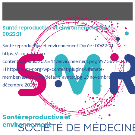
Santé reproductive et environnement Durée :
00:22:21
Santé reproductive et environnement Durée : 00:22:21
https://s-m-r.org/wp-
content/uploads/2025/11/environnement.png
997
567
H H
H
H
https://s-m-r.org/wp-content/plugins/ultimate-
member/assets/img/default_avatar.jpg
19 novembre 2025
19
décembre 2025
Santé reproductive et
environnement