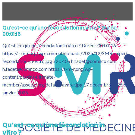
Qu’est-ce qu’une fécondation in vitro ? Durée :
00:01:16
Qu’est-ce qu’une fécondation in vitro ? Durée : 00:01:16
https://s-m-r.org/wp-content/uploads/2025/12/SMR-expert-
fecondation-in-vitro.jpg
720
405
h.fadet@comnco.com
h.fadet@comnco.com
https://s-m-r.org/wp-
content/plugins/ultimate-
member/assets/img/default_avatar.jpg
17 décembre 2025
6
janvier 2026
Qu’est-ce qu’une fécondation in
vitro ?