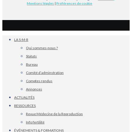
Mentions légales
|
Préférences de cookie
LA S-M-R
Qui sommes-nous ?
Statuts
Bureau
Comité d’adminstration
Comptes rendus
Annonces
ACTUALITÉS
RESSOURCES
Revue Médecine de la Reproduction
Info fertilité
ÉVÉNEMENTS & FORMATIONS