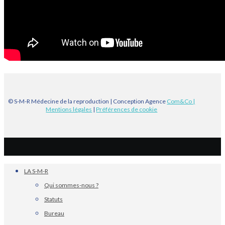
© S-M-R Médecine de la reproduction | Conception Agence
Com&Co
|
Mentions légales
|
Préférences de cookie
LA S-M-R
Qui sommes-nous ?
Statuts
Bureau