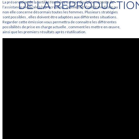
La préservation de la fertilité féminine est une discipline récente de
l’assistance médicale à la procréation , quelle soit d’ordre médicale ou
non elle concerne désormais toutes les femmes. Plusieurs stratégies
sont possibles , elles doivent être adaptées aux différentes situations.
Regarder cette émission vous permettra de connaitre les différentes
possibilités de prise en charge actuelle , comment les mettre en œuvre,
ainsi que les premiers résultats après réutilisation.