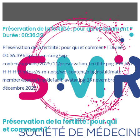
Préservation de la fertilité : pour qui et comment ?
Durée : 00:36:39
Préservation de la fertilité : pour qui et comment ? Durée :
00:36:39
https://s-m-r.org/wp-
content/uploads/2025/11/preservation_fertilite.png
998
561
H H
H H
https://s-m-r.org/wp-content/plugins/ultimate-
member/assets/img/default_avatar.jpg
19 novembre 2025
19
décembre 2025
Préservation de la fertilité : pour qui
et comment ?