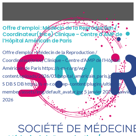
Offre d’emploi : Médecin de la Reproduction /
Coordinateur(trice) Clinique – Centre d’AMP de
l’Hôpital Américain de Paris
Offre d’emploi : Médecin de la Reproduction /
Coordinateur(trice) Clinique – Centre d’AMP de l’Hôpital
Américain de Paris
https://s-m-r.org/wp-
content/uploads/2026/01/hopital_americain_paris.jpg
800
383
S DB
S DB
https://s-m-r.org/wp-content/plugins/ultimate-
member/assets/img/default_avatar.jpg
5 janvier 2026
5 janvier
2026