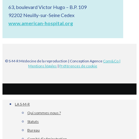
63, boulevard Victor Hugo – B.P. 109
92202 Neuilly-sur-Seine Cedex
www.american-hospital.org
© S-M-R Médecine de la reproduction | Conception Agence
Com&Co
|
Mentions légales
|
Préférences de cookie
LA S-M-R
Qui sommes-nous ?
Statuts
Bureau
Comité d’adminstration