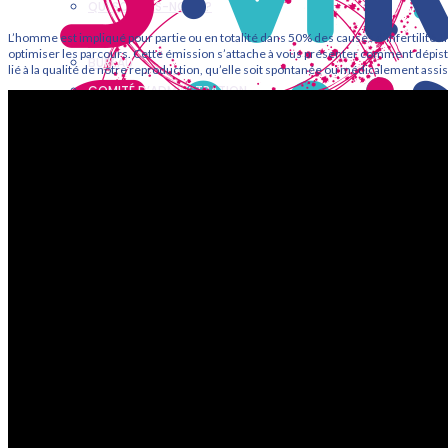
QUI SOMMES-NOUS ?
STATUTS
L’homme est impliqué pour partie ou en totalité dans 50% des causes d’infertilité. Il
optimiser les parcours. Cette émission s’attache à vous présenter comment dépis
BUREAU
lié à la qualité de notre reproduction, qu’elle soit spontanée ou médicalement assi
COMITÉ D’ADMINSTRATION
COMPTES RENDUS
ANNONCES
ACTUALITÉS
RESSOURCES
REVUE MÉDECINE DE LA REPRODUCTION
INFO FERTILITÉ
ÉVÉNEMENTS & FORMATIONS
ÉVÉNEMENTS PASSÉS
FORMATIONS