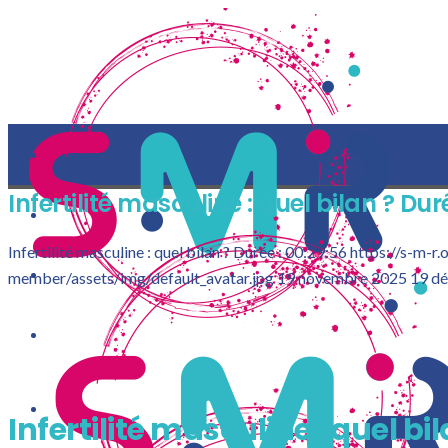
Infertilité masculine : quel bilan ? Dur
Infertilité masculine : quel bilan ? Durée : 00:29:56
https://s-m-r
member/assets/img/default_avatar.jpg
19 novembre 2025
19 d
LA S-M-R
Infertilité masculine : quel bil