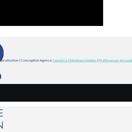
eproduction | Conception Agence
Com&Co
| Mentions légales
|
Préférences de cook