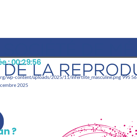
ée : 00:29:56
.org/wp-content/uploads/2025/11/infertlite_masculine.png
995
56
écembre 2025
an ?