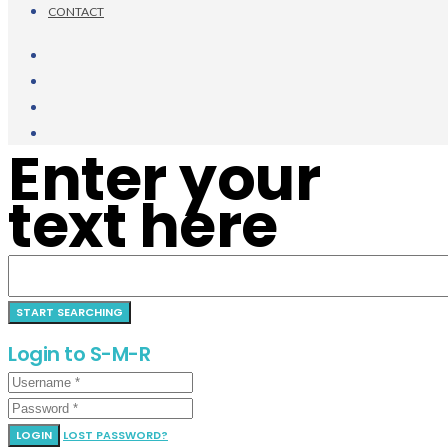
CONTACT
Enter your
text here
Login to S-M-R
LOGIN
LOST PASSWORD?