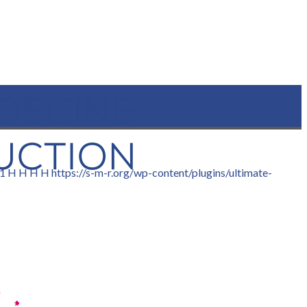
1
H H
H H
https://s-m-r.org/wp-content/plugins/ultimate-