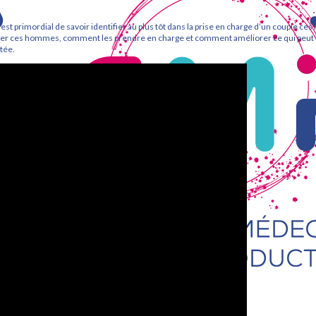
 est primordial de savoir identifier au plus tôt dans la prise en charge d’un couple ces
ter ces hommes, comment les prendre en charge et comment améliorer ce qui peut l
stée.