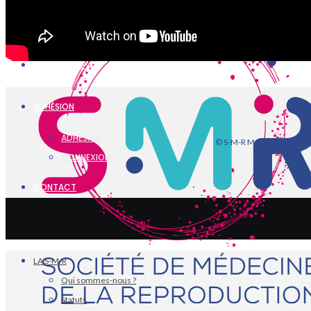
VIDÉOTHÈQUE
PARTENAIRES
ADHÉSION
ADHÉSION
© S-M-R Médecine de la r
CONNEXION
CONTACT
LA S-M-R
Qui sommes-nous ?
Statuts