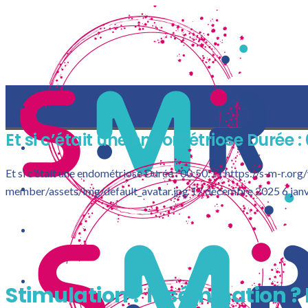
Et si c’était une endométriose Durée : 
Et si c’était une endométriose Durée : 00:50:11
https://s-m-r.or
member/assets/img/default_avatar.jpg
17 décembre 2025
6 jan
LA S-M-R
Stimulation ? Insémination ? 