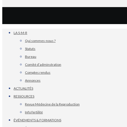
LA S-M-R
Qui sommes-nous ?
Statuts
Bureau
Comité d’adminstration
Comptes rendus
Annonces
ACTUALITÉS
RESSOURCES
Revue Médecine de la Reproduction
Info fertilité
ÉVÉNEMENTS & FORMATIONS