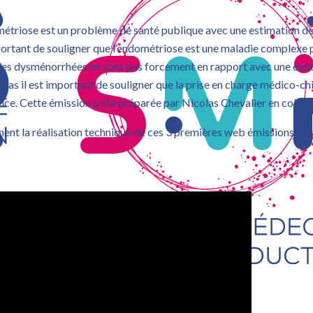
métriose est un problème de santé publique avec une estimation d
 important de souligner que l’endométriose est une maladie complexe
les dysménorrhées ne sont pas forcement en rapport avec une endom
as il est important de souligner que la prise en charge médico-chi
rence. Cette émission a été préparée par Nicolas Chevalier en colla
ent la réalisation technique de ces 3 premières web émissions organ