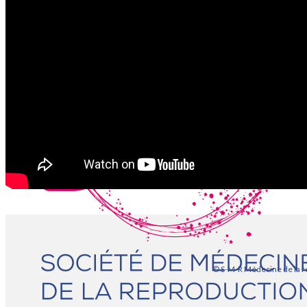
VIDÉOTHÈQUE
PARTENAIRES
ADHÉSION
ADHÉSION
CONNEXION
CONTACT
© S-M-R Médecine de la r