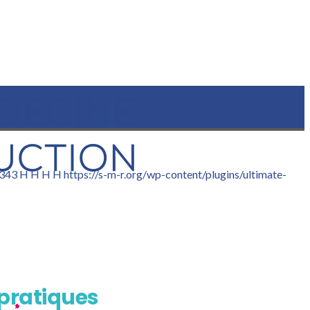
343
H H
H H
https://s-m-r.org/wp-content/plugins/ultimate-
 pratiques