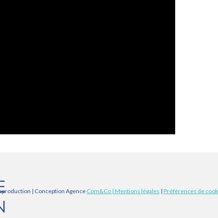
eproduction | Conception Agence
Com&Co
| Mentions légales
|
Préférences de cook