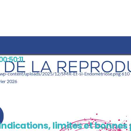
00:50:11
g/wp-content/uploads/2025/12/SMR-Et-si-Endometriose.png
610
vier 2026
Indications, limites et bonnes