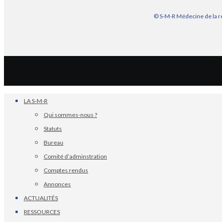
© S-M-R Médecine de la r
LA S-M-R
Qui sommes-nous ?
Statuts
Bureau
Comité d’adminstration
Comptes rendus
Annonces
ACTUALITÉS
RESSOURCES