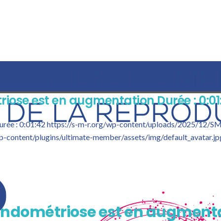
riose est en augmentation Durée : 0:01
urée : 0:01:42
https://s-m-r.org/wp-content/uploads/2025/12/S
wp-content/plugins/ultimate-member/assets/img/default_avatar.jp
l’endométriose est en augment