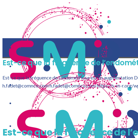
Est-ce que la fréquence de l’endomét
Est-ce que la fréquence de l’endométriose est en augmentation D
h.fadet@comnco.com
h.fadet@comnco.com
https://s-m-r.org/
LA S-M-R
Est-ce que la fréquence de 