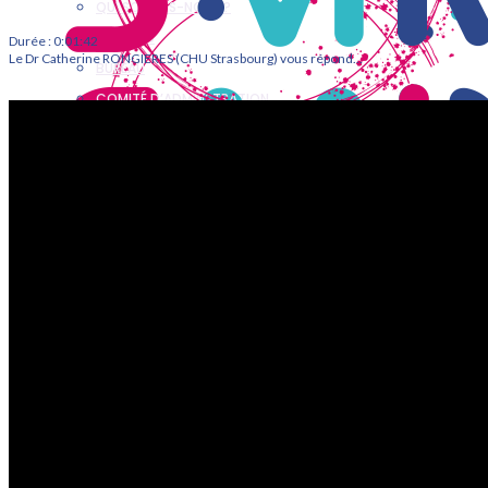
QUI SOMMES-NOUS ?
STATUTS
Durée : 0:01:42
Le Dr Catherine RONGIERES (CHU Strasbourg) vous répond…
BUREAU
COMITÉ D’ADMINSTRATION
COMPTES RENDUS
ANNONCES
ACTUALITÉS
RESSOURCES
REVUE MÉDECINE DE LA REPRODUCTION
INFO FERTILITÉ
ÉVÉNEMENTS & FORMATIONS
ÉVÉNEMENTS PASSÉS
FORMATIONS