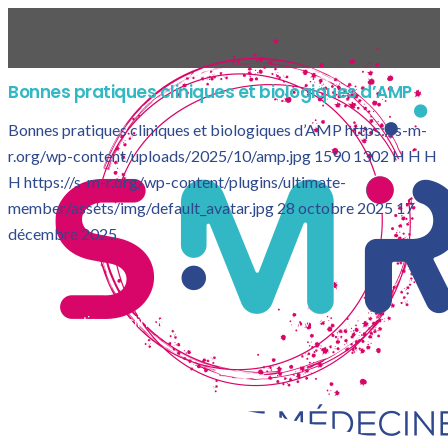
Bonnes pratiques cliniques et biologiques d’AMP
Bonnes pratiques cliniques et biologiques d’AMP
https://s-m-
r.org/wp-content/uploads/2025/10/amp.jpg
1590
1302
H H
H
H
https://s-m-r.org/wp-content/plugins/ultimate-
member/assets/img/default_avatar.jpg
28 octobre 2025
17
décembre 2025
Bonnes pratiques cliniques et biologiques d’AMP